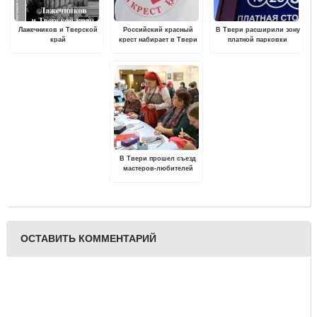
Лажечников и Тверской
Российский красный
В Твери расширили зону
край
крест набирает в Твери
платной парковки
волонтеров для
обучения и работы по
программе "Первая
помощь"
В Твери прошел съезд
мастеров-любителей
Тверской области
ОСТАВИТЬ КОММЕНТАРИЙ