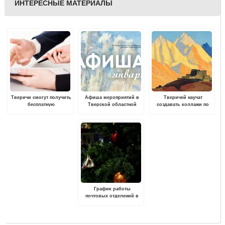
ИНТЕРЕСНЫЕ МАТЕРИАЛЫ
Тверичи смогут получить
Афиша мероприятий в
Тверичей научат
бесплатную
Тверской областной
создавать коллажи по
консультацию по
картинной галерее на
мотивам картин Н.К.
юридическим вопросам
январь 2023 года
Рериха
График работы
почтовых отделений в
Тверской области
изменится в новогодние
праздники