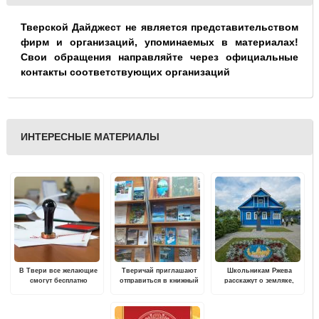
Тверской Дайджест не является представительством
фирм и организаций, упоминаемых в материалах!
Свои обращения направляйте через официальные
контакты соответствующих организаций
ИНТЕРЕСНЫЕ МАТЕРИАЛЫ
В Твери все желающие
Тверичай приглашают
Школьникам Ржева
смогут бесплатно
отправиться в книжный
расскажут о земляке,
проконсультироваться с
экотур по Верхневолжью
Герое Советского Союза
нотариусом
Михаиле Румянцеве