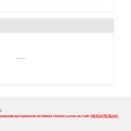
 режиссером
ббасовым и
лександром
ойе
т
ровании материалов активная гиперссылка на сайт
ОБЯЗАТЕЛЬНА
.