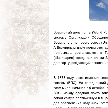
Всемирный день почты (World Po
системе Организации Объедине
Всемирного почтового союза (Univ
А Всемирным днем почты этот де
почтовиков, состоявшемся в Т
(Швейцария) представителями 22
договор, учреждающий основание
В 1878 году союз изменил сво
союзом (ВПС). На сегодняшний д
всем мире, начиная с 9 октября
ВПС, международная почта гово
собой самую протяженную в мире
для обеспечения надежной, эфф