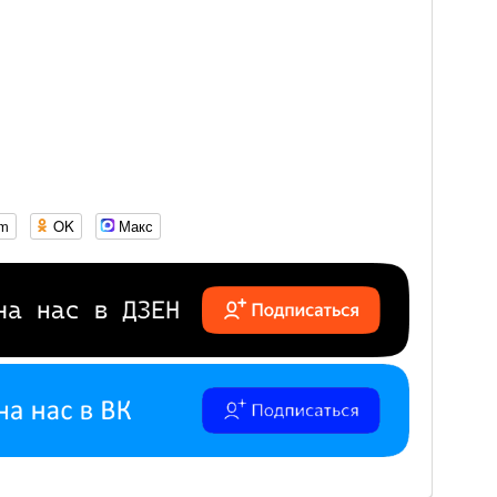
om
OK
Макс