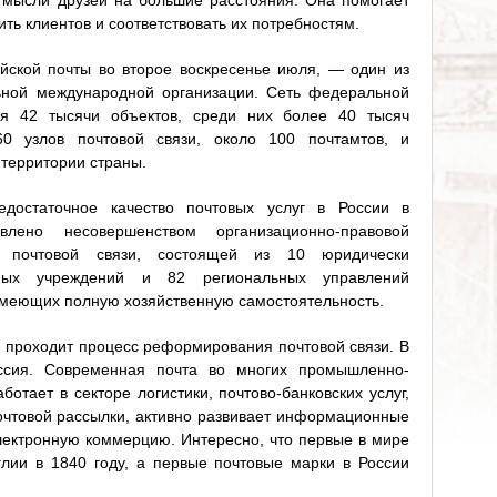
 мысли друзей на большие расстояния. Она помогает
ь клиентов и соответствовать их потребностям.
йской почты во второе воскресенье июля, — один из
ьной международной организации. Сеть федеральной
бя 42 тысячи объектов, среди них более 40 тысяч
60 узлов почтовой связи, около 100 почтамтов, и
 территории страны.
достаточное качество почтовых услуг в России в
влено несовершенством организационно-правовой
й почтовой связи, состоящей из 10 юридически
енных учреждений и 82 региональных управлений
меющих полную хозяйственную самостоятельность.
 проходит процесс реформирования почтовой связи. В
ссия. Современная почта во многих промышленно-
ботает в секторе логистики, почтово-банковских услуг,
очтовой рассылки, активно развивает информационные
электронную коммерцию. Интересно, что первые в мире
лии в 1840 году, а первые почтовые марки в России