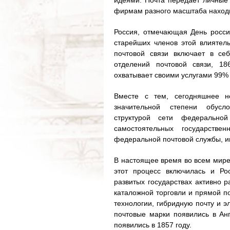
идеями. Почта передает личные
фирмам разного масштаба находит
Россия, отмечающая День росси
старейших членов этой влиятел
почтовой связи включает в се
отделений почтовой связи, 18
охватывает своими услугами 99%
Вместе с тем, сегодняшнее не
значительной степени обусло
структурой сети федерально
самостоятельных государств
федеральной почтовой службы, и
В настоящее время во всем мире
этот процесс включилась и Ро
развитых государствах активно ра
каталожной торговли и прямой п
технологии, гибридную почту и 
почтовые марки появились в Анг
появились в 1857 году.