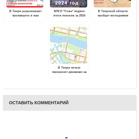
В Твери разыскивают
ВПСО "Сова" подвел
В Тверской области
пропавшего в мае
итоги поисков за 2024
пройдет молодежная
молодого мужчину
год
акция "Блокадная
ласточка"
В Твери ночью
перекроют движение на
Старом Волжском мосту
ОСТАВИТЬ КОММЕНТАРИЙ