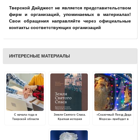
Тверской Дайджест не является представительством
фирм и организаций, упоминаемых в материалах!
Свои обращения направляйте через официальные
контакты соответствующих организаций
ИНТЕРЕСНЫЕ МАТЕРИАЛЫ
С начала года в
Земля Святого Спаса.
«Сказочный Поезд Деда
Тверской области
Краткая история
Мороза» прибудет в
трудовой опыт получили
Тверской епархии
Тверь
более 4,5 тысяч
подростков