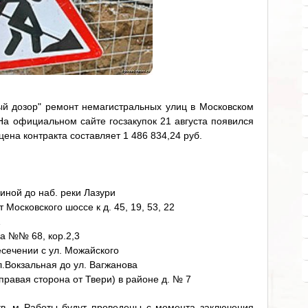
й дозор" ремонт немагистральных улиц в Московском
На официальном сайте госзакупок 21 августа появился
ена контракта составляет 1 486 834,24 руб.
ьиной до наб. реки Лазури
т Московского шоссе к д. 45, 19, 53, 22
1
а №№ 68, кор.2,3
есечении с ул. Можайского
л.Вокзальная до ул. Вагжанова
правая сторона от Твери) в районе д. № 7
в. м Работы будут проведены с момента заключения