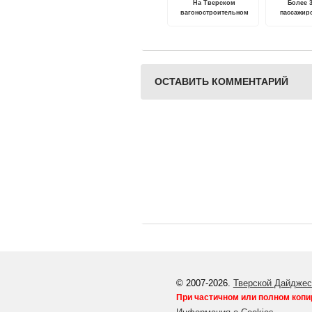
На Тверском
Более 
вагоностроительном
пассажир
заводе запустили в
ретропоезд 
эксплуатацию новый
4 
комплекс
ультразвукового
контроля чистовых осей
колесных пар
ОСТАВИТЬ КОММЕНТАРИЙ
© 2007-2026.
Тверской Дайджес
При частичном или полном копи