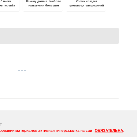
37 тысяч
Почему дома в Тамбове
Ростех создает
ов перевёз
пользуются большим
производителя решений
«Селигер» за
спросом, чем квартиры?
мобильной связи 4G, 5G
года
и последующих
поколений
т
ровании материалов активная гиперссылка на сайт
ОБЯЗАТЕЛЬНА
.