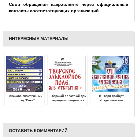
Свои обращения направляйте через официальные
контакты соответствующих организаций
ИНТЕРЕСНЫЕ МАТЕРИАЛЫ
Поисково-спасательный
Тверской областной Дом
В Твери пройдет
отряд "Сова"
народного творчества
Рождественский
опубликовал статистику
проводит XVI Областную
фестиваль хоровой
поисков за май 2026 года
научно-практическую
музыки "С верой в III
конференцию «Тверское
тысячелетие"
фольклорное поле.
Новые открытия»
ОСТАВИТЬ КОММЕНТАРИЙ