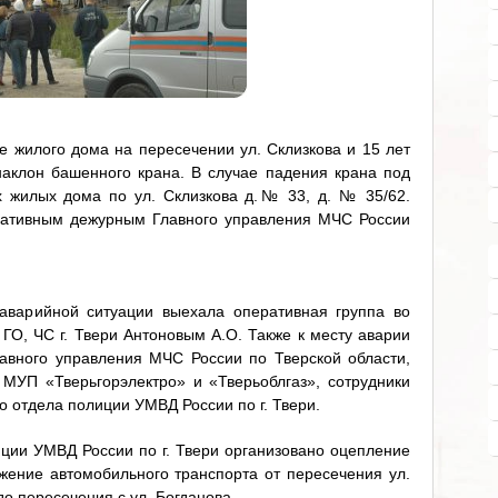
е жилого дома на пересечении ул. Склизкова и 15 лет
аклон башенного крана. В случае падения крана под
х жилых дома по ул. Склизкова д.№ 33, д. № 35/62.
ативным дежурным Главного управления МЧС России
 аварийной ситуации выехала оперативная группа во
ГО, ЧС г. Твери Антоновым А.О. Также к месту аварии
авного управления МЧС России по Тверской области,
 МУП «Тверьгорэлектро» и «Тверьоблгаз», сотрудники
о отдела полиции УМВД России по г. Твери.
иции УМВД России по г. Твери организовано оцепление
жение автомобильного транспорта от пересечения ул.
до пересечения с ул. Богданова.