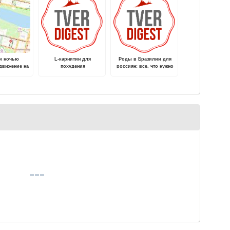
и ночью
L-карнитин для
Роды в Бразилии для
движение на
похудения
россиян: все, что нужно
жском мосту
знать