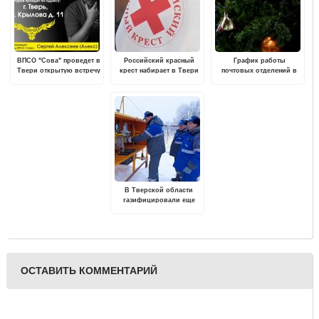
ВПСО "Сова" проведет в
Российский красный
График работы
Твери открытую встречу
крест набирает в Твери
почтовых отделений в
для всех желающих
волонтеров для
Тверской области
обучения и работы по
изменится в новогодние
программе "Первая
праздники
помощь"
В Тверской области
газифицировали еще
одну деревенскую школу
ОСТАВИТЬ КОММЕНТАРИЙ