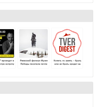
" проведет в
Ржевский филиал Музея
Копить vs занять – брать
ытую встречу
Победы посетили почти
или не брать кредит на
 желающих
11 тысяч человек за
ремонт?
новогодние праздники