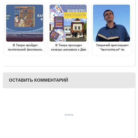
В Твери пройдет
В Твери проходит
Тверичей приглашают
поэтический фестиваль
конкурс рисунков к Дню
"прогуляться" по
"Из Калинина в Тверь"
России
тверским страницам
русской поэзии
ОСТАВИТЬ КОММЕНТАРИЙ