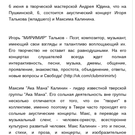
6 июня в творческой мастерской Андрея Юдина, что на
Пушкинской, 6, состоится акустический концерт Игоря
Талькова (младшего) и Максима Калинина.
Игорь "МИРИМИР" Тальков - Поэт, композитор, музыкант,
имеющий свои взгляды и талантливо воплощающий их.
Его творчество не оставит вас равнодушными. На его
концертах слушателей всегда ждет полная
интерактивность, песни, музыка, джемы, общение,
проявление, знакомства, простота, объединение, ответы,
новые вопросы и Свобода! (http://vk.com/clubmirimirtv)
Максим "Ака Мана" Калинин - лидер известной тверской
группы "Ака Мана". Его сольная деятельность вне группы
несколько отличается от того, что он "творит" в
коллективе, именно поэтому в Твери часто проходят его
сольные акустические концерты. Макс, в переводе на
музыкальный сленг, - человек-оркестр, всесторонне
культурно развитый человек. Макс Калинин - это и песни,
и стихи, и проза, и концерты, и изобразительное