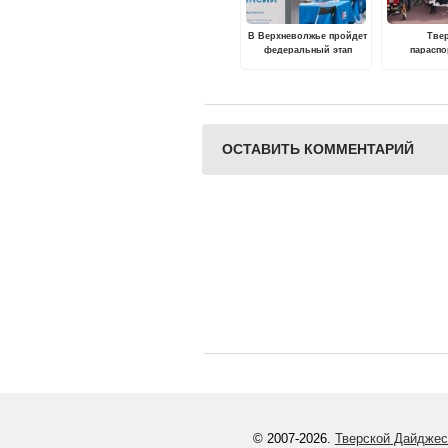
В Верхневолжье пройдет
Тве
федеральный этап
парасп
Всероссийской ярмарки
завоевали 1
трудоустройства
первенств
легкой 
ОСТАВИТЬ КОММЕНТАРИЙ
© 2007-2026.
Тверской Дайджес