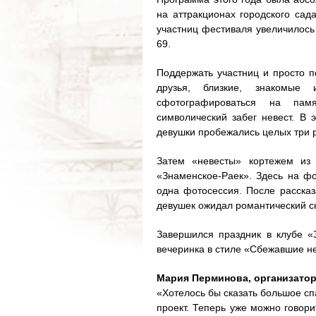
на аттракционах городского сад
участниц фестиваля увеличилось
69.
Поддержать участниц и просто 
друзья, близкие, знакомые
сфотографироваться на пам
символический забег невест. В э
девушки пробежались целых три р
Затем «невесты» кортежем из 
«Знаменское-Раек». Здесь на ф
одна фотосессия. После рассказ
девушек ожидал романтический сю
Завершился праздник в клубе «З
вечеринка в стиле «Сбежавшие н
Мария Перминова, организато
«Хотелось бы сказать большое сп
проект. Теперь уже можно говори