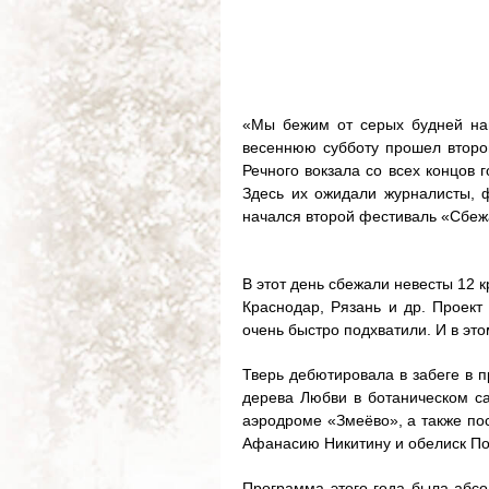
«Мы бежим от серых будней нав
весеннюю субботу прошел второ
Речного вокзала со всех концов 
Здесь их ожидали журналисты, ф
начался второй фестиваль «Сбеж
В этот день сбежали невесты 12 к
Краснодар, Рязань и др. Проект
очень быстро подхватили. И в это
Тверь дебютировала в забеге в 
дерева Любви в ботаническом са
аэродроме «Змеёво», а также п
Афанасию Никитину и обелиск П
Программа этого года была абсо