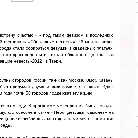
стречу счастью!» - под таким девизом в последнюю
й фестиваль «Сбежавшие невесты». 26 мая на пирсе
города стали собираться девушки в свадебных платьях.
отокорреспонденты и жители областного центра. Так
авшие невесты-2012» в Твери.
рупных городов России, таких как Москва, Омск, Казань,
 был придуман двумя москвичками 8 лет назад. Идею
м году почти 50 городов поддержат эту акцию.
прошлом году. В программе мероприятия были посадка
ду, фотосессия в стиле «Небо, девушки, самолет» на
осещение излюбленных молодоженами мест – памятник
обеды.
лютно другой: прогулка на речном теплоходе, катание