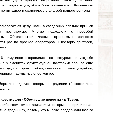
а и поездка в усадьбу «Раек-Знаменское». Количество
 почти вдвое и сравнялось с цифрой нашего региона –
полюбоваться девушками в свадебных платьях пришли
 и незнакомые. Многие подходили с просьбой
ять. Обязательной частью программы является
тот раз по просьбе операторов, к восторгу зрителей,
аза!
6 лимузинов отправились на экскурсию в усадьбе
оне знаменитой архитектурной постройки прошла еще
а о двух историях любви, связанных с этой усадьбой,
рприз – дождь из лепестков роз.
еркало», где уже теперь по традиции (!) состоялась
евесты».
р фестиваля «Сбежавшие невесты» в Твери:
асибо всем тем организациям, которые поверили в наш
ть о традициях, потому что многие поддержали нас во