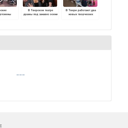
рские
В Тверском театре
В Твери работают два
ортсмены
драмы под занавес осени
новых творческих
0 медалей на
состоится премьера
пространства для детей
е России по
атлетике
т