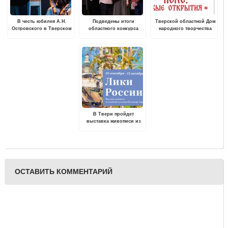
В честь юбилея А.Н.
Подведены итоги
Тверской областной Дом
Островского в Тверском
областного конкурса
народного творчества
ТЮЗе пройдет лекция
исполнителей эстрадной
проводит XVI Областную
профессора РГГУ Юрия
музыки "Вокал-Премиум"
научно-практическую
Доманского.
конференцию «Тверское
фольклорное поле.
Новые открытия»
В Твери пройдет
выставка живописи из
семейной коллекции
Владимира Зорина
«Лики России»
ОСТАВИТЬ КОММЕНТАРИЙ