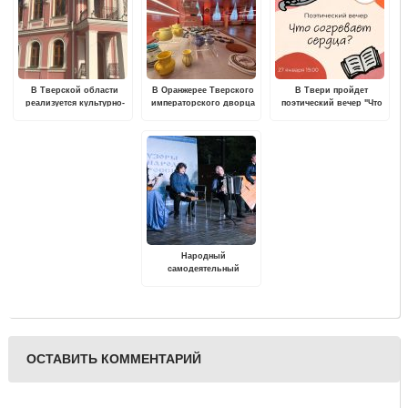
В Тверской области
В Оранжерее Тверского
В Твери пройдет
реализуется культурно-
императорского дворца
поэтический вечер "Что
образовательный проект
работает выставка
согревает сердца?"
"Нас пригласили на
"Эпоха конаковского
экскурсию"
фаянса"
Народный
самодеятельный
коллектив из Твери -
лауреат Всероссийского
этнического фестиваля
ОСТАВИТЬ КОММЕНТАРИЙ