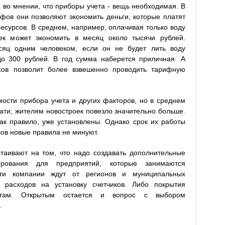
 во мнении, что приборы учета - вещь необходимая. В
ифов они позволяют экономить деньги, которые платят
есурсов. В среднем, например, оплачивая только воду
век может экономить в месяц около тысячи рублей.
сяц одним человеком, если он не будет лить воду
 до 300 рублей. В год сумма наберется приличная. А
рсов позволит более взвешенно проводить тарифную
мости прибора учета и других факторов, но в среднем
стати, жителям новостроек повезло значительно больше.
как правило, уже установлены. Однако срок их работы
ов новые правила не минуют.
таивают на том, что надо создавать дополнительные
ирования для предприятий, которые занимаются
Эти компании ждут от регионов и муниципальных
 расходов на установку счетчиков. Либо покрытия
итам. Открытым остается и вопрос с выбором
.