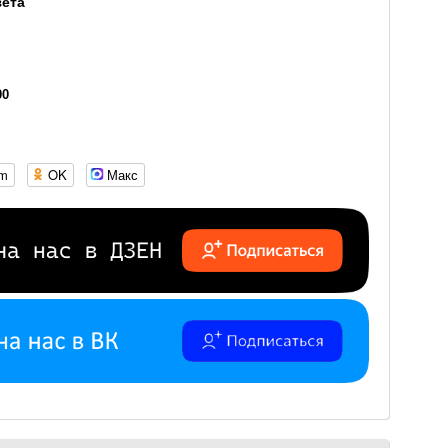
зета
00
om
OK
Макс