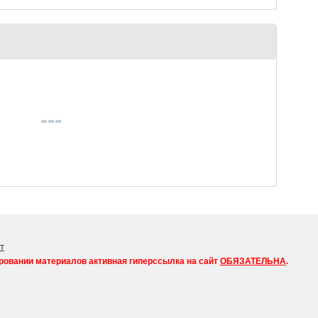
вграфовича
время новогодних
а-Щедрина
праздников
т
ровании материалов активная гиперссылка на сайт
ОБЯЗАТЕЛЬНА
.