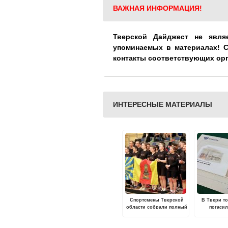
ВАЖНАЯ ИНФОРМАЦИЯ!
Тверской Дайджест не явля
упоминаемых в материалах! 
контакты соответствующих ор
ИНТЕРЕСНЫЕ МАТЕРИАЛЫ
Спортсмены Тверской
В Твери т
области собрали полный
погасил
комплект наград на Кубке
посвящённу
России по
со дня 