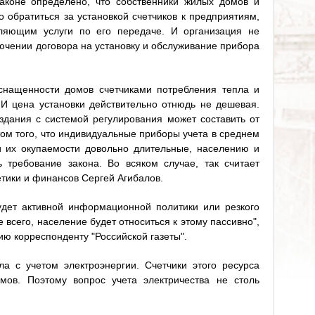
аконе определено, что собственники жилых домов и
 обратиться за установкой счетчиков к предприятиям,
ляющим услуги по его передаче. И организация не
лючении договора на установку и обслуживание прибора
оснащенности домов счетчиками потребления тепла и
 И цена установки действительно отнюдь не дешевая.
 здания с системой регулирования может составить от
етом того, что индивидуальные приборы учета в среднем
и их окупаемости довольно длительные, населению и
 требование закона. Во всяком случае, так считает
етики и финансов Сергей Агибалов.
удет активной информационной политики или резкого
 всего, население будет относиться к этому пассивно",
ию корреспонденту "Российской газеты".
а с учетом электроэнергии. Счетчики этого ресурса
мов. Поэтому вопрос учета электричества не столь