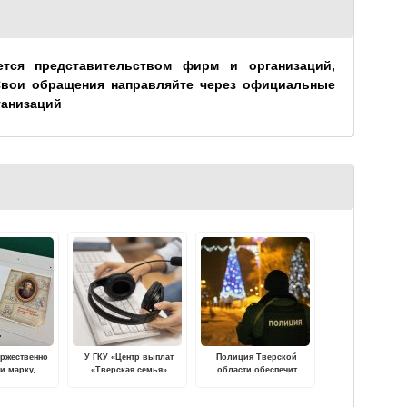
ется представительством фирм и организаций,
Свои обращения направляйте через официальные
ганизаций
оржественно
У ГКУ «Центр выплат
Полиция Тверской
и марку,
«Тверская семья»
области обеспечит
ю 200-летию
изменился номер
общественный порядок и
рождения
горячей линии
безопасность граждан во