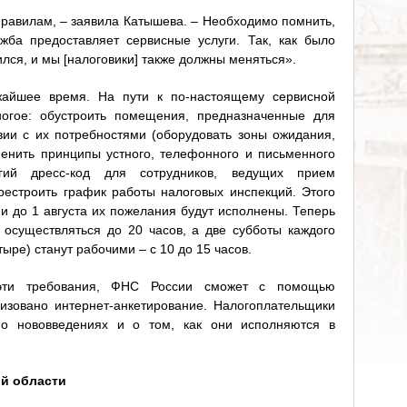
равилам, – заявила Катышева. – Необходимо помнить,
жба предоставляет сервисные услуги. Так, как было
ился, и мы [налоговики] также должны меняться».
айшее время. На пути к по-настоящему сервисной
ногое: обустроить помещения, предназначенные для
вии с их потребностями (оборудовать зоны ожидания,
енить принципы устного, телефонного и письменного
огий дресс-код для сотрудников, ведущих прием
рестроить график работы налоговых инспекций. Этого
и до 1 августа их пожелания будут исполнены. Теперь
осуществляться до 20 часов, а две субботы каждого
ыре) станут рабочими – с 10 до 15 часов.
 эти требования, ФНС России сможет с помощью
низовано интернет-анкетирование. Налогоплательщики
 о нововведениях и о том, как они исполняются в
ой области