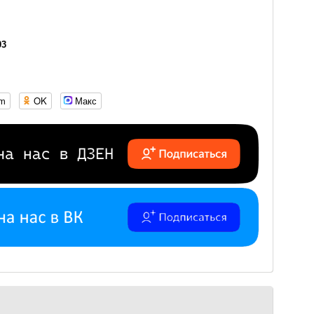
03
om
OK
Макс