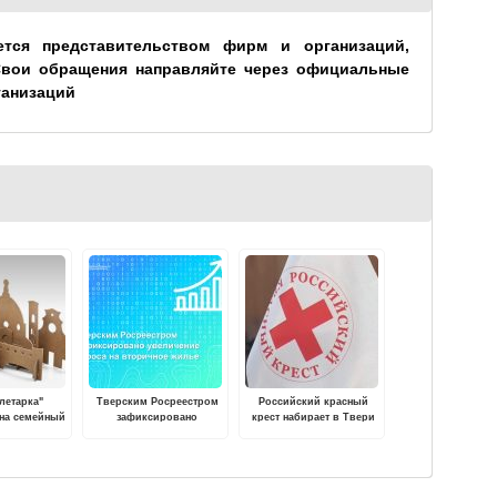
ется представительством фирм и организаций,
Свои обращения направляйте через официальные
ганизаций
летарка"
Тверским Росреестром
Российский красный
 на семейный
зафиксировано
крест набирает в Твери
"Картонник"
увеличение спроса на
волонтеров для
вторичное жилье
обучения и работы по
программе "Первая
помощь"