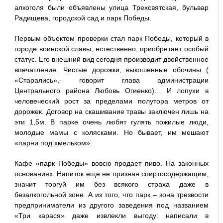
алкоголя были объявлены улица Трехсвятская, бульвар
Радищева, городской сад и парк Победы.
Первым объектом проверки стал парк Победы, который в
городе воинской славы, естественно, приобретает особый
статус. Его внешний вид сегодня производит двойственное
впечатление. Чистые дорожки, выкошенные обочины (
«Старались»,- говорит глава администрации
Центрального района Любовь Огиенко)… И лопухи в
человеческий рост за пределами полутора метров от
дорожек. Договор на скашивание травы заключен лишь на
эти 1,5м. В парке очень любят гулять пожилые люди,
молодые мамы с колясками. Но бывает, им мешают
«парни под хмельком».
Кафе «парк Победы» вовсю продает пиво. На законных
основаниях. Напиток еще не признан спиртосодержащим,
значит торгуй им без всякого страха даже в
безалкогольной зоне. А из того, что парк – зона трезвости
предприниматели из другого заведения под названием
«Три карася» даже извлекли выгоду: написали в