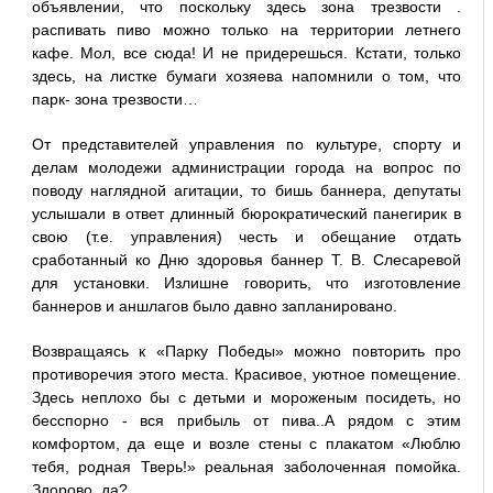
объявлении, что поскольку здесь зона трезвости .
распивать пиво можно только на территории летнего
кафе. Мол, все сюда! И не придерешься. Кстати, только
здесь, на листке бумаги хозяева напомнили о том, что
парк- зона трезвости…
От представителей управления по культуре, спорту и
делам молодежи администрации города на вопрос по
поводу наглядной агитации, то бишь баннера, депутаты
услышали в ответ длинный бюрократический панегирик в
свою (т.е. управления) честь и обещание отдать
сработанный ко Дню здоровья баннер Т. В. Слесаревой
для установки. Излишне говорить, что изготовление
баннеров и аншлагов было давно запланировано.
Возвращаясь к «Парку Победы» можно повторить про
противоречия этого места. Красивое, уютное помещение.
Здесь неплохо бы с детьми и мороженым посидеть, но
бесспорно - вся прибыль от пива..А рядом с этим
комфортом, да еще и возле стены с плакатом «Люблю
тебя, родная Тверь!» реальная заболоченная помойка.
Здорово, да?