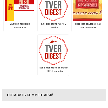
Записки тверских
Как оформить ОСАГО
Тверская филармония
краеведов
онлайн
приглашает на
традиционный
фестиваль "Музыкальная
осень в Твери"
Как избавиться от апатии
– ТОП-3 способа
ОСТАВИТЬ КОММЕНТАРИЙ