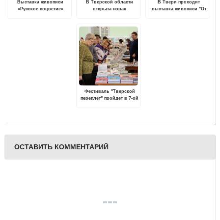
Выставка живописи
В Тверской области
В Твери проходит
«Русское соцветие»
открыта новая
выставка живописи "От
пройдет в Вышнем
модельная библиотека
весны до весны..."
Волочке
Фестиваль "Тверской
переплет" пройдет в 7-ой
раз
ОСТАВИТЬ КОММЕНТАРИЙ