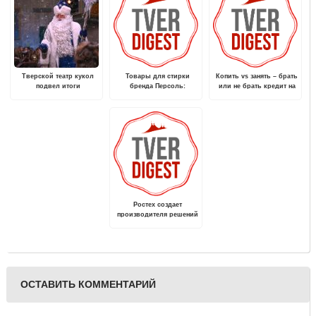
Тверской театр кукол
Товары для стирки
Копить vs занять – брать
подвел итоги
бренда Персоль:
или не брать кредит на
"новогодней" работы
преимущества
ремонт?
использования
Ростех создает
производителя решений
мобильной связи 4G, 5G
и последующих
поколений
ОСТАВИТЬ КОММЕНТАРИЙ