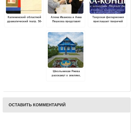
Калининский областной
Алена Иванова и Анна
Тверская филармония
драматический театр. 50-
Пешкова представят
приглашает тверичей
летие театра
Тверскую область в
провести выходные под
финале Всероссийской
звуки музыки
олимпиады
Школьникам Ржева
расскажут о земляке,
Герое Советского Союза
Михаиле Румянцеве
ОСТАВИТЬ КОММЕНТАРИЙ