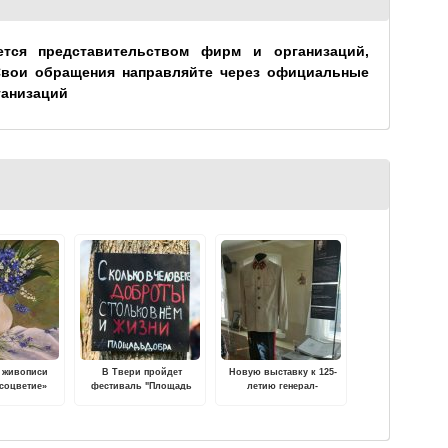
ется представительством фирм и организаций,
Свои обращения направляйте через официальные
ганизаций
 живописи
В Твери пройдет
Новую выставку к 125-
 соцветие»
фестиваль "Площадь
летию генерал-
 в Вышнем
добра"
лейтенанта Ефремова
очке
представил Ржевский
филиал Музея Победы