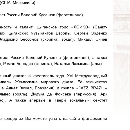
 (США, Миссисипи)
тист России Валерий Кулешов (фортепиано)
нность и талант! Цыганское трио «ЛОЙКО» (Санкт-
ших цыганских музыкантов Европы. Сергей Эрденко
 Владимир Бессонов (скрипка, вокал), Михаил Сичев
тист России Валерий Кулешов (фортепиано), а также
, Роман Бородин (скрипка), Наталья Лазыкина (альт)
анный джазовый фестиваль года. XVI Международный
иваль. Жемчужина мирового джаза, Её величество
а Аднет (вокал, Бразилия) и группа «JAZZ BRAZIL»
львес (рояль), Дудука да Фонсека (перкуссия), Арк
бас). А также впервые в Твери вокальный секстет
 концертах Вы можете узнать на сайте филармонии