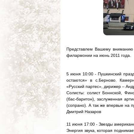
Представлем Вашему вниманию 
филармонии на июнь 2011 года.
5 июня 10:00 - Пушкинский праз
остаются» в с.Берново. Камер
«Русский партес», дирижер – Анд
Солисты: солист Боннской, Фи
(бас-баритон), заслуженная арт
(сопрано). А так же впервые на 
Дмитрий Назаров
11 июня 17:00 - Звезды американ
Энергия звука, которая поднима