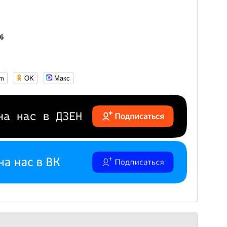
06
om
OK
Макс