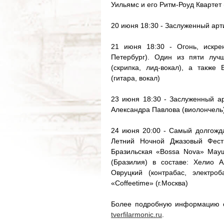
Уильямс и его Ритм-Роуд Квартет
20 июня 18:30 - Заслуженный ар
21 июня 18:30 - Огонь, искре
Петербург). Один из пяти луч
(скрипка, лид-вокал), а также
(гитара, вокал)
23 июня 18:30 - Заслуженный ар
Александра Павлова (виолончель)
24 июня 20:00 - Самый долгожд
Летний Ночной Джазовый Фест
Бразильская «Bossa Nova» Мауш
(Бразилия) в составе: Хелио А
Овруцкий (контрабас, электро
«Coffeetime» (г.Москва)
Более подробную информацию о
tverfilarmonic.ru
.