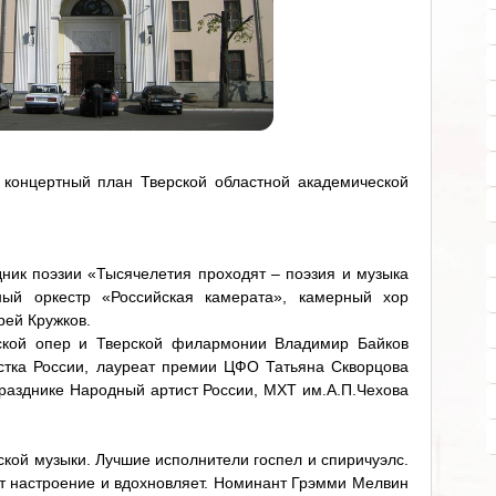
концертный план Тверской областной академической
дник поэзии «Тысячелетия проходят – поэзия и музыка
ный оркестр «Российская камерата», камерный хор
рей Кружков.
нской опер и Тверской филармонии Владимир Байков
истка России, лауреат премии ЦФО Татьяна Скворцова
празднике Народный артист России, МХТ им.А.П.Чехова
ской музыки. Лучшие исполнители госпел и спиричуэлс.
ет настроение и вдохновляет. Номинант Грэмми Мелвин