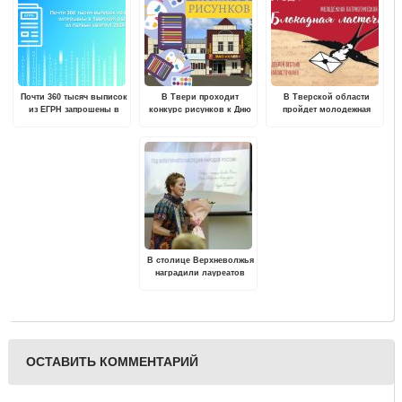
Почти 360 тысяч выписок
В Твери проходит
В Тверской области
из ЕГРН запрошены в
конкурс рисунков к Дню
пройдет молодежная
Тверской области за
России
акция "Блокадная
первый квартал 2024
ласточка"
года
В столице Верхневолжья
наградили лауреатов
премии Губернатора
Тверской области в
сфере культуры и
искусства
ОСТАВИТЬ КОММЕНТАРИЙ