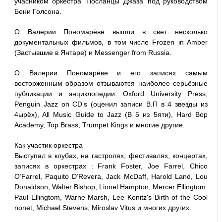
учасником оркестра ’Посланцы Джаза’ под руководством
Бени Голсона.
О Валерии Пономарёве вышли в свет несколько
документальных фильмов, в том числе Frozen in Amber
(Застывшие в Янтаре) и Messenger from Russia.
О Валерии Пономарёве и его записях самым
восторженным образом отзываются наиболее серьёзные
публикации и энциклопедии: Oxford University Press,
Penguin Jazz on CD’s (оценил записи В.П в 4 звезды из
4ырёх), All Music Guide to Jazz (В 5 из 5яти), Hard Bop
Academy, Top Brass, Trumpet Kings и многие другие.
Как участик оркестра
Выступал в клубах, на гастролях, фестивалях, концертах,
записях в оркестрах : Frank Foster, Joe Farrel, Chico
O’Farrel, Paquito D’Revera, Jack McDaff, Harold Land, Lou
Donaldson, Walter Bishop, Lionel Hampton, Mercer Ellingtom.
Paul Ellingtom, Warne Marsh, Lee Konitz's Birth of the Cool
nonet, Michael Stevens, Miroslav Vitus и многих других.