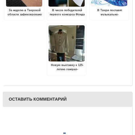
За неделю в Тверской
В числе победителей
В Твери поставят
области зафиксировано
первого конкурса Фонда
музыкально-
более 340 случаев укуса
президентских грантов
литературную
клещей
2023 года несколько НКО
композицию по пьесе
из Тверской области
«Синяя птица».
Новую выставку к 125-
летию генерал-
лейтенанта Ефремова
представил Ржевский
филиал Музея Победы
ОСТАВИТЬ КОММЕНТАРИЙ