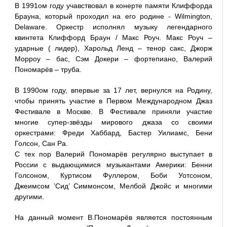
В 1991ом году учавствовал в конерте памяти Клиффорда
Брауна, который проxодил на его родине - Wilmington,
Delaware. Оркестр исполнял музыку легендарного
квинтета Клиффорд Браун / Макс Роуч. Макс Роуч –
ударные ( лидер), Харольд Ленд – тенор сакс, Джорж
Морроу – бас, Сэм Докери – фортепиано, Валерий
Пономарёв – труба.
В 1990ом году, впервые за 17 лет, вернулся на Родину,
чтобы принять участие в Первом Международном Джаз
Фестивале в Москве. В Фестивале приняли участие
многие супер-звёзды мирового джаза со своими
оркестрами: Фреди Хаббард, Бастер Уилиамс, Бени
Голсон, Сан Ра.
С тех пор Валерий Пономарёв регулярно выступает в
России с выдающимися музыкантами Америки: Бенни
Голсоном, Куртисом Фуллером, Боби Уотсоном,
Джеимсом ’Сид’ Симмонсом, Мелбой Джойс и многими
другими.
На данный момент В.Пономарёв является постоянным