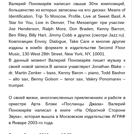
Валерий Пономарёв написал свыше 30ти композиций,
большинство из которых записаны на его дисках: Means of
Identification, Trip To Moscow, Profile, Live at Sweet Basil, A
Star for You, Live in Denver, The Messenger при участии:
Joe Henderson, Ralph More, Don Braden, Kenny Barron,
Ben Riley, Billy Hart, Jimmy Cobb и других (смотри Jazz.ru).
Композиции Envoy, Dialogue, Take Care и многие другие
изданы в комбо формате в издательстве Second Floor
Music, 130 West 28th Street, New York, NY, 10001.
В данный момент Валерий Пономарёв пишет музыку к
своей новой записи.В записи учавствуют Jonathan Blake –
dr, Martin Zenker – bass, Kenny Baron – piano, Todd Bashor
– alto sax, Benny Golson – tenor sax, Valery Ponomarev –
trumpet.
О своей жизни, многочисленных приключениях и работе в
оркестре Арта Блэки «Посланцы Джаза» Валерий
Пономарёв написал в книге «На Обратной Стороне
Звука», которая вышла в Московском издательстве АГРАФ
в Январе 2003-го года.