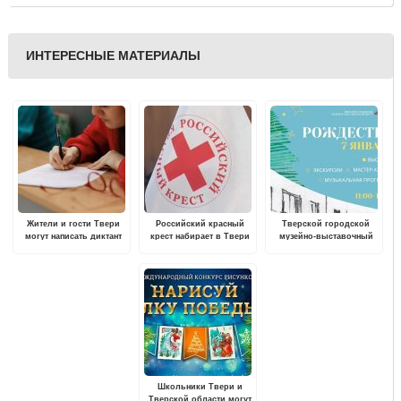
ИНТЕРЕСНЫЕ МАТЕРИАЛЫ
Жители и гости Твери
Российский красный
Тверской городской
могут написать диктант
крест набирает в Твери
музейно-выставочный
на карельском языке
волонтеров для
центр приглашает на
обучения и работы по
праздничную программу
программе "Первая
"Свет Рождественской
помощь"
Звезды"
Школьники Твери и
Тверской области могут