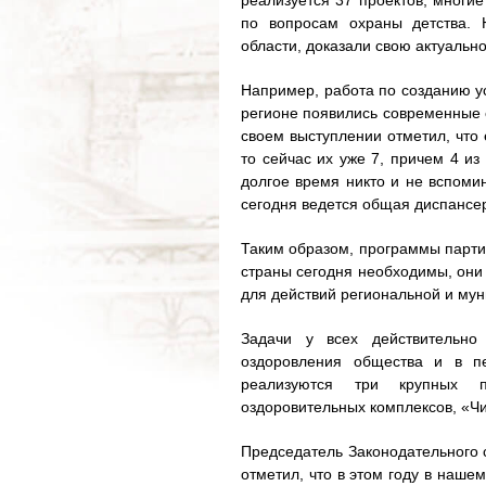
реализуется 37 проектов, многие
по вопросам охраны детства. 
области, доказали свою актуальн
Например, работа по созданию ус
регионе появились современные 
своем выступлении отметил, что 
то сейчас их уже 7, причем 4 и
долгое время никто и не вспоми
сегодня ведется общая диспансер
Таким образом, программы парти
страны сегодня необходимы, они 
для действий региональной и мун
Задачи у всех действительно
оздоровления общества и в пе
реализуются три крупных па
оздоровительных комплексов, «Чи
Председатель Законодательного 
отметил, что в этом году в наше