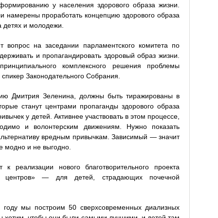
формированию у населения здорового образа жизни.
ели намерены проработать концепцию здорового образа
а детях и молодежи.
т вопрос на заседании парламентского комитета по
держивать и пропагандировать здоровый образ жизни.
принципиального комплексного решения проблемы
 спикер Законодательного Собрания.
нию Дмитрия Зеленина, должны быть тиражированы в
торые станут центрами пропаганды здорового образа
ивычек у детей. Активнее участвовать в этом процессе,
одимо и волонтерским движениям. Нужно показать
льтернативу вредным привычкам. Зависимый — значит
е модно и не выгодно.
т к реализации нового благотворительного проекта
х центров» — для детей, страдающих почечной
0 году мы построим 50 сверхсовременных диализных
ы хотим, чтобы они были самыми лучшими, и детей там