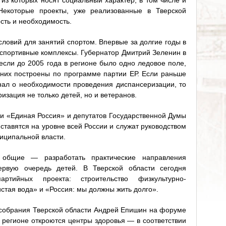
 из которых носят социальный характер, в том числе и
Некоторые проекты, уже реализованные в Тверской
ость и необходимость.
ловий для занятий спортом. Впервые за долгие годы в
спортивные комплексы. Губернатор Дмитрий Зеленин в
если до 2005 года в регионе было одно ледовое поле,
з них построены по программе партии ЕР. Если раньше
нал о необходимости проведения диспансеризации, то
изация не только детей, но и ветеранов.
и «Единая Россия» и депутатов Государственной Думы
ставятся на уровне всей России и служат руководством
иципальной власти.
 общие — разработать практические направления
рвую очередь детей. В Тверской области сегодня
ртийных проекта: строительство физкультурно-
стая вода» и «Россия: мы должны жить долго».
собрания Тверской области Андрей Епишин на форуме
м регионе откроются центры здоровья — в соответствии