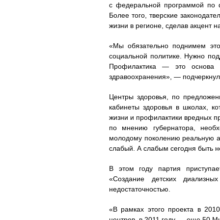
с федеральной программой по 
Более того, тверские законодат
жизни в регионе, сделав акцент н
«Мы обязательно поднимем это
социальной политике. Нужно под
Профилактика — это основа 
здравоохранения», — подчеркнул
Центры здоровья, по предложе
кабинеты здоровья в школах, ко
жизни и профилактики вредных пр
по мнению губернатора, необх
молодому поколению реальную а
слабый. А слабым сегодня быть н
В этом году партия приступае
«Создание детских диализны
недостаточностью.
«В рамках этого проекта в 201
центров, в 2011 году — еще 50 М