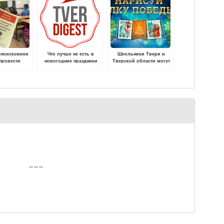
-поисковики
Что лучше не есть в
Школьники Твери и
провести
новогодние праздники
Тверской области могут
ктические
нарисовать «Елку
в учебных
Победы» и стать
х Тверской
авторами новогодних
асти
открыток