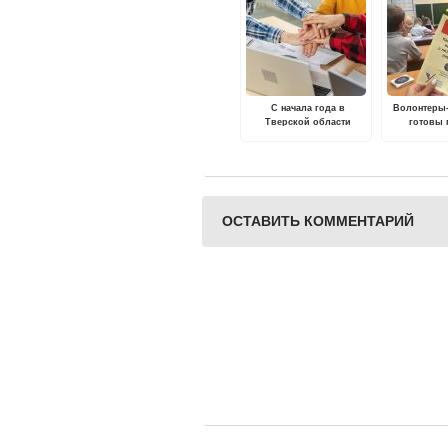
С начала года в
Волонтеры
Тверской области
готовы 
трудовой опыт получили
профила
более 4,5 тысяч
беседы 
подростков
заведения
обл
ОСТАВИТЬ КОММЕНТАРИЙ