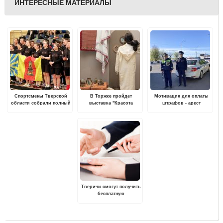
ИНТЕРЕСНЫЕ МАТЕРИАЛЫ
Спортсмены Тверской
В Торжке пройдет
Мотивация для оплаты
области собрали полный
выставка "Красота
штрафов - арест
комплект наград на Кубке
земная. Образ женщины в
автомобиля
России по
народной культуре"
перетягиванию каната
Тверичи смогут получить
бесплатную
консультацию по
юридическим вопросам