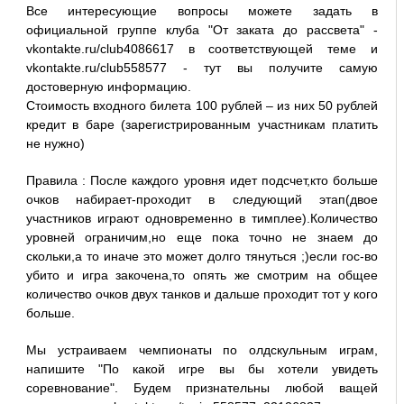
Все интересующие вопросы можете задать в
официальной группе клуба "От заката до рассвета" -
vkontakte.ru/club4086617 в соответствующей теме и
vkontakte.ru/club558577 - тут вы получите самую
достоверную информацию.
Стоимость входного билета 100 рублей – из них 50 рублей
кредит в баре (зарегистрированным участникам платить
не нужно)
Правила : После каждого уровня идет подсчет,кто больше
очков набирает-проходит в следующий этап(двое
участников играют одновременно в тимплее).Количество
уровней ограничим,но еще пока точно не знаем до
скольки,а то иначе это может долго тянуться ;)если гос-во
убито и игра закочена,то опять же смотрим на общее
количество очков двух танков и дальше проходит тот у кого
больше.
Мы устраиваем чемпионаты по олдскульным играм,
напишите "По какой игре вы бы хотели увидеть
соревнование". Будем признательны любой ващей