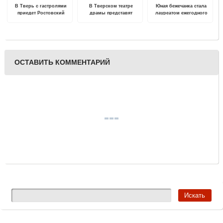
В Тверь с гастролями
В Тверском театре
Юная бежечанка стала
приедет Ростовский
драмы представят
лауреатом ежегодного
академический театр
инсценировку
XIX всероссийского
драмы им. М. Горького
"Обломова" на малой
конкурса детских писем
сцене
«Лучший урок письма»
ОСТАВИТЬ КОММЕНТАРИЙ