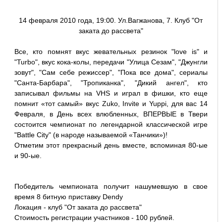
14 февраля 2010 года, 19:00. Ул.Вагжанова, 7. Клуб "От
заката до рассвета"
Все, кто помнят вкус жевательных резинок "love is" и
"Turbo", вкус кока-колы, передачи "Улица Сезам", "Джунгли
зовут", "Сам себе режиссер", "Пока все дома", сериалы
"Санта-Барбара", "Тропиканка", "Дикий ангел", кто
записывал фильмы на VHS и играл в фишки, кто еще
помнит «тот самый» вкус Zuko, Invite и Yuppi, для вас 14
Февраля, в День всех влюбленных, ВПЕРВЫЕ в Твери
состоится чемпионат по легендарной классической игре
"Battle City" (в народе называемой «Танчики»)!
Отметим этот прекрасный день вместе, вспоминая 80-ые
и 90-ые.
Победитель чемпионата получит нашумевшую в свое
время 8 битную приставку Dendy
Локация - клуб "От заката до рассвета"
Стоимость регистрации участников - 100 рублей.