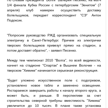
По словам президента "Волги" Валерия Песенко, на матч
1/4 финала Кубка России с петербургским "Зенитом" (7
апреля) клуб намерен осуществить доставку
болельщиков, передает корреспондент "СЭ" Антон
Подоксик.
"Попросим руководство РЖД организовать специальную
электричку в Санкт-Петербург. Причем из электрички
тверских болельщиков привезут прямо на стадион, а
потом доставят обратно", - заявил Песенко.
Между тем чемпионат 2010 "Волга", по всей видимости,
начнет на стадионе "Спартак" в Вышнем Волочке - на
тверском "Химике" начинается серьезная реконструкция.
"Будет уложено искусственное поле с подогревом,
установлено новое табло и заменено освещение.
Ростараемся завершить работы к началу второго круга, а
может быть, и раньше. В перспективе за счет
строительства северной трибуны вместимость "Химика"
увеличится до 10 тысяч. В плане также установка