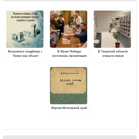
Волынское кладбище г.
В Музее Победы
В Тверской области
Твери как объект
состоялась презентация
открыта новая
культурного наследия:
книги «Ржев 42/43. От
модельная библиотека
сохранение и изучение
«Марса» до «Бюффеля».
Верхне-Моложский край