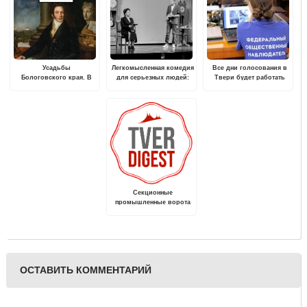
Усадьбы
Легкомысленная комедия
Все дни голосования в
Бологовского края. В
для серьезных людей:
Твери будет работать
отрогах Валдая
премьера в Тверском
Центр общественного
театре драмы
наблюдения
Секционные
промышленные ворота
— особенности, виды
ОСТАВИТЬ КОММЕНТАРИЙ