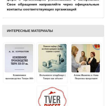
Свои обращения направляйте через официальные
контакты соответствующих организаций
ИНТЕРЕСНЫЕ МАТЕРИАЛЫ
Кожевенное
Волынское кладбище г.
Алена Иванова и Анна
производство Твери XIII-
Твери как объект
Пешкова представят
XV вв. (по материалам
культурного наследия:
Тверскую область в
археологических
сохранение и изучение
финале Всероссийской
исследований 1993—1997
олимпиады
гг.)